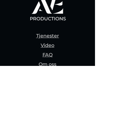
Tjenester
Video
FAQ
Om oss
Min Side
Meld deg på nyhetsbrev
Email