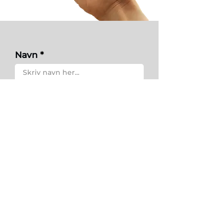
Navn
Epost
Melding
Send melding